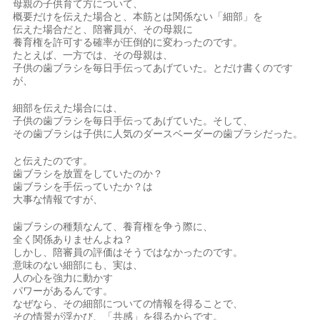
母親の子供育て方について、
概要だけを伝えた場合と、本筋とは関係ない「細部」を
伝えた場合だと、陪審員が、その母親に
養育権を許可する確率が圧倒的に変わったのです。
たとえば、一方では、その母親は、
子供の歯ブラシを毎日手伝ってあげていた。とだけ書くのです
が、
細部を伝えた場合には、
子供の歯ブラシを毎日手伝ってあげていた。そして、
その歯ブラシは子供に人気のダースベーダーの歯ブラシだった。
と伝えたのです。
歯ブラシを放置をしていたのか？
歯ブラシを手伝っていたか？は
大事な情報ですが、
歯ブラシの種類なんて、養育権を争う際に、
全く関係ありませんよね？
しかし、陪審員の評価はそうではなかったのです。
意味のない細部にも、実は、
人の心を強力に動かす
パワーがあるんです。
なぜなら、その細部についての情報を得ることで、
その情景が浮かび、「共感」を得るからです。