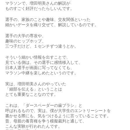
マラソンで、増田明美さんの解説が
ものすごく好評だったらしいんです。
選手の、家族のことや趣味、交友関係といった
細かいデータを織り交ぜて、解説しているのです。
選手の大学の専攻や、
趣味のヒップホップ、
三つ子だけど、１センチずつ違うとか。
そういう細かい情報を出すことで、
見ている側は、その選手に感情移入して、
日本人選手が画面に写ってなくても、
マラソン中継を楽しめたというのです。
実は、増田明美さんのやっていた
「細部を伝える」ということは
とても重要なことなのです。
これは、「ダースベーダーの歯ブラシ」と
呼ばれるもので、実は、僕が大学生のエントリーシートを
書かせる際にも、気をつけるように言っていることです。
昔、母親の養育権を争う模擬裁判と通して、
こんな実験が行われたんです。