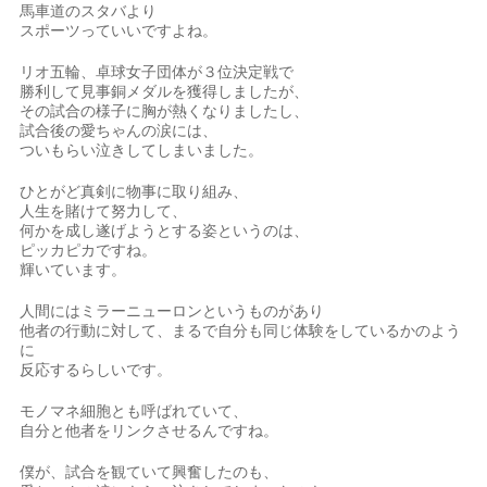
馬車道のスタバより
スポーツっていいですよね。
リオ五輪、卓球女子団体が３位決定戦で
勝利して見事銅メダルを獲得しましたが、
その試合の様子に胸が熱くなりましたし、
試合後の愛ちゃんの涙には、
ついもらい泣きしてしまいました。
ひとがど真剣に物事に取り組み、
人生を賭けて努力して、
何かを成し遂げようとする姿というのは、
ピッカピカですね。
輝いています。
人間には
ミラーニューロンというものがあり
他者の行動に対して、まるで自分も同じ体験をしているかのよう
に
反応するらしいです。
モノマネ細胞とも呼ばれていて、
自分と他者をリンクさせるんですね。
僕が、試合を観ていて興奮したのも、