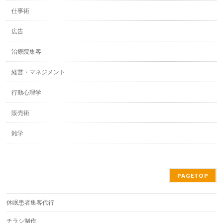
仕事術
広告
治療院集客
経営・マネジメント
行動心理学
販売術
雑学
PAGETOP
休眠患者集客代行
チラシ制作