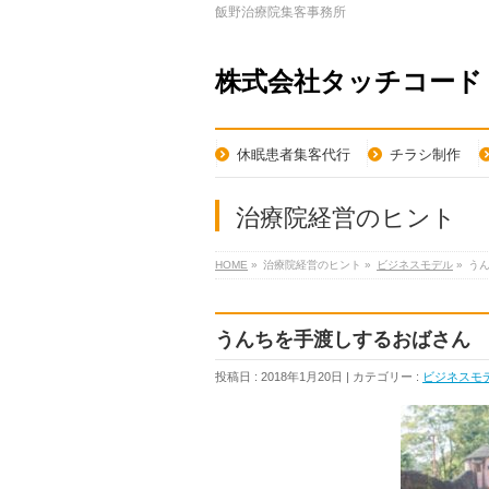
飯野治療院集客事務所
株式会社タッチコード
休眠患者集客代行
チラシ制作
治療院経営のヒント
HOME
»
治療院経営のヒント »
ビジネスモデル
»
う
うんちを手渡しするおばさん
投稿日 : 2018年1月20日 | カテゴリー :
ビジネスモ