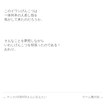
このイワシげんこつは
一体何本の人差し指を
焦がして来たのだろうか。
そんなことを夢想しながら
いわしげんこつを頬張ったのである！
おわり。
←
マックのOBATAさんに伝えたい
ゲーム機大戦
→