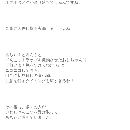
ボタボタと油が滴り落ちてくるんですね。
見事に人差し指を火傷しましたよね。
あちぃ！と叫んぶと
げんこつトラップを発動させたおじちゃんは
「熱いよ！気をつけてね(^^)」と
ニコニコしておる。
何この初見殺しの食べ物。
注意を促すタイミングも遅すぎるわ！
その後も、多くの人が
いわしげんこつを受け取って
あちぃと叫んでいました。