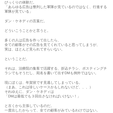
びっくりの体験だ。
「あらゆる広告は整列した軍隊が見ているのではなく、行進する
軍隊が見ている」
ダン・ケネディの言葉だ。
どういこうことかと言うと。
多くの人は広告を作って出したら、
全ての顧客がその広告を見てくれていると思ってしまうが、
実は、ほとんど見られてすらいない。
ということだ。
それは、治療院の集客で活躍する、折込チラシ、ポスティングチ
ラシでもそうだし、宛名を書いて出すDMも例外ではない。
現にぼくは、年賀状です見逃してしまっている。
（まあ、これは珍しいケースかもしれないけど、、、）
それゆえに、ダン・ケネディは
「DMは最低でも３回出さなければいけない！」
と古くから主張しているのだ。
一度出したからって、全ての顧客がみているわけではない。