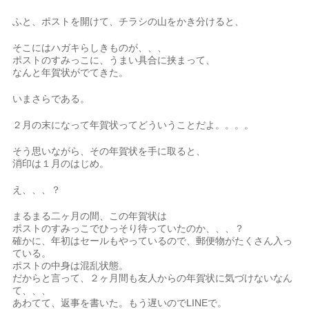
ふと、ポストを開けて、チラシの山をかき分けると、
そこにはハガキらしきものが、、、
ポストのすみっこに、うまい具合に挟まって、
なんと年賀状がでてきた。
いまさらである。
２月の末になって年賀状ってどういうことだよ。。。。
そう思いながら、その年賀状を手に取ると、
消印は１月のはじめ。
え、、、？
まるまる二ヶ月の間、この年賀状は
ポストのすみっこでひっそり待っていたのか、、、？
確かに、年初はセールもやっているので、郵便物がたくさん入っ
ている。
ポストの中身は混乱状態。
だからと言って、２ヶ月間も友人からの年賀状に気づけないなん
て、、、
あわてて、返事を書いた。もう遅いのでLINEで。