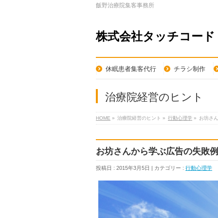
飯野治療院集客事務所
株式会社タッチコード
休眠患者集客代行
チラシ制作
治療院経営のヒント
HOME
»
治療院経営のヒント »
行動心理学
»
お坊さ
お坊さんから学ぶ広告の失敗
投稿日 : 2015年3月5日 | カテゴリー :
行動心理学