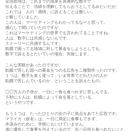
安倍総理は、これまでの成果を具体的な数字で
伝えることで、功績を理解してもらおうとしてるみたいだが、
これでは、人の「感情」に訴えることは難しい。
と断じていました。
この人は、マーケティングもわかってるなーと思って。
感心して聞いていたのですが、
これはマーケティングの世界でも言われてることですね。
人は、数字には共感しないんです。
ストーリーに共感するんです。
飢餓で困ってる地域に対して募金をしようとしても、
数字で訴えるとたいていの場合、失敗します。
こんな実験があったのですが、
飢餓で苦しむ国への募金をつのる広告を二種類作ったのです。
１つは、数字を多く使って、いま世界でどれだけの人が
飢餓で苦しんでいるのか、ということを訴えたもの。
◯◯万人の子供が、一日に一食も食べれずに苦しんでる。
５秒に１人は、飢餓によって命を落としている。
というやつです。
もう１つは、たったひとりの女の子に焦点をあてた広告です。
マライカ（仮名）は、一日に満足に食事もできず、
水汲みのために、学校にもいけていません。
弟に優先して食事を与えているので、丸一日何も食べれないこと