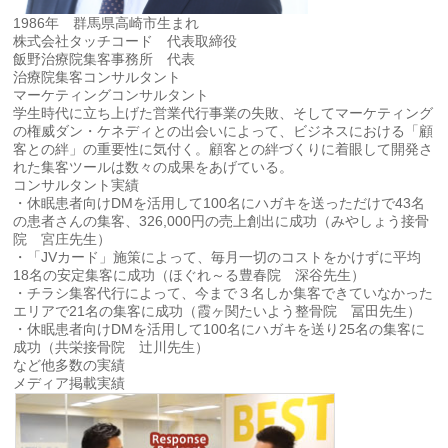
1986年 群馬県高崎市生まれ
株式会社タッチコード 代表取締役
飯野治療院集客事務所 代表
治療院集客コンサルタント
マーケティングコンサルタント
学生時代に立ち上げた営業代行事業の失敗、そしてマーケティング
の権威ダン・ケネディとの出会いによって、ビジネスにおける「顧
客との絆」の重要性に気付く。顧客との絆づくりに着眼して開発さ
れた集客ツールは数々の成果をあげている。
コンサルタント実績
・休眠患者向けDMを活用して100名にハガキを送っただけで43名
の患者さんの集客、326,000円の売上創出に成功（みやしょう接骨
院 宮庄先生）
・「JVカード」施策によって、毎月一切のコストをかけずに平均
18名の安定集客に成功（ほぐれ～る豊春院 深谷先生）
・チラシ集客代行によって、今まで３名しか集客できていなかった
エリアで21名の集客に成功（霞ヶ関たいよう整骨院 冨田先生）
・休眠患者向けDMを活用して100名にハガキを送り25名の集客に
成功（共栄接骨院 辻川先生）
など他多数の実績
メディア掲載実績