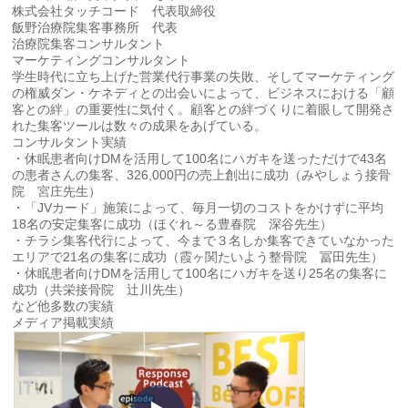
株式会社タッチコード 代表取締役
飯野治療院集客事務所 代表
治療院集客コンサルタント
マーケティングコンサルタント
学生時代に立ち上げた営業代行事業の失敗、そしてマーケティング
の権威ダン・ケネディとの出会いによって、ビジネスにおける「顧
客との絆」の重要性に気付く。顧客との絆づくりに着眼して開発さ
れた集客ツールは数々の成果をあげている。
コンサルタント実績
・休眠患者向けDMを活用して100名にハガキを送っただけで43名
の患者さんの集客、326,000円の売上創出に成功（みやしょう接骨
院 宮庄先生）
・「JVカード」施策によって、毎月一切のコストをかけずに平均
18名の安定集客に成功（ほぐれ～る豊春院 深谷先生）
・チラシ集客代行によって、今まで３名しか集客できていなかった
エリアで21名の集客に成功（霞ヶ関たいよう整骨院 冨田先生）
・休眠患者向けDMを活用して100名にハガキを送り25名の集客に
成功（共栄接骨院 辻川先生）
など他多数の実績
メディア掲載実績