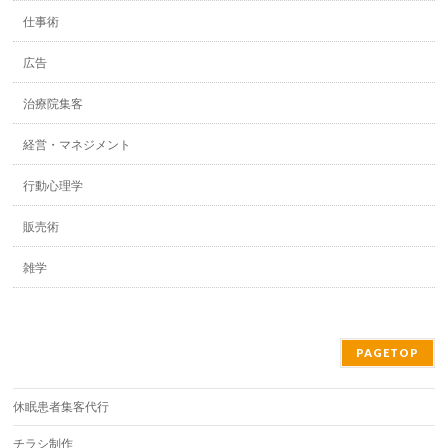
仕事術
広告
治療院集客
経営・マネジメント
行動心理学
販売術
雑学
PAGETOP
休眠患者集客代行
チラシ制作