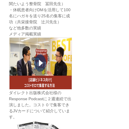
関たいよう整骨院 冨田先生）
・休眠患者向けDMを活用して100
名にハガキを送り25名の集客に成
功（共栄接骨院 辻川先生）
など他多数の実績
メディア掲載実績
ダイレクト出版株式会社様の
Response Podcastに２週連続で出
演しました。コスト０で集客でき
るJVカードについて紹介していま
す。