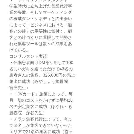
学生時代に立ち上げた営業代行事
業の失敗、そしてマーケティング
の権威ダン・ケネディとの出会い
によって、ビジネスにおける「顧
客との絆」の重要性に気付く。顧
客との絆づくりに着眼して開発さ
れた集客ツールは数々の成果をあ
げている。
コンサルタント実績
・休眠患者向けDMを活用して100
名にハガキを送っただけで43名の
患者さんの集客、326,000円の売上
創出に成功（みやしょう接骨院
宮庄先生）
・「JVカード」施策によって、毎
月一切のコストをかけずに平均18
名の安定集客に成功（ほぐれ～る
豊春院 深谷先生）
・チラシ集客代行によって、今ま
で３名しか集客できていなかった
エリアで21名の集客に成功（霞ヶ