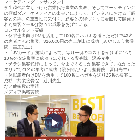
マーケティングコンサルタント
学生時代に立ち上げた営業代行事業の失敗、そしてマーケティング
の権威ダン・ケネディとの出会いによって、ビジネスにおける「顧
客との絆」の重要性に気付く。顧客との絆づくりに着眼して開発さ
れた集客ツールは数々の成果をあげている。
コンサルタント実績
・休眠患者向けDMを活用して100名にハガキを送っただけで43名
の患者さんの集客、326,000円の売上創出に成功（みやしょう接骨
院 宮庄先生）
・「JVカード」施策によって、毎月一切のコストをかけずに平均
18名の安定集客に成功（ほぐれ～る豊春院 深谷先生）
・チラシ集客代行によって、今まで３名しか集客できていなかった
エリアで21名の集客に成功（霞ヶ関たいよう整骨院 冨田先生）
・休眠患者向けDMを活用して100名にハガキを送り25名の集客に
成功（共栄接骨院 辻川先生）
など他多数の実績
メディア掲載実績